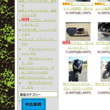
悪ノリサイドカウル 黒ゲ
悪ノリフロントフ
悪ノ
ル
ェイス前期型 黒ゲル
ェイス後
悪ノリサイドカウル 純正
16,500円(税1,500円)
16,500円
ペイント済
マグザム 10ｃｍロ
ンホイＫＩＴ
マグザム用 ジェットバズ
ーカー
ドロップ リアバンパー
マグザム 10ｃｍ
マグザム
ゲル
ロンホイＫＩＴ
バズ
ドロップショートバ
72,600円(税6,600円)
69,300円
ンパ ゲル
JMフロントフェイ
ス ゲル
RCVフロントカウル ゲ
ル スクリーン付き
RCVサイドカウル ゲル
RCVリアスポイラ
RCVフロントカウル
RCVサイ
ー ゲル
ゲル スクリーン付き
26,400円(税2,400円)
33,000円